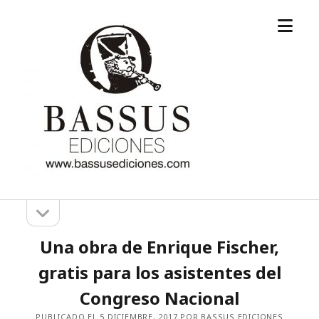
abrir
Bassus
el
ediciones
menú
abrir
Barra
la
barra
lateral
Una obra de Enrique Fischer,
lateral
gratis para los asistentes del
Congreso Nacional
PUBLICADO EL 5 DICIEMBRE, 2017 POR BASSUS EDICIONES