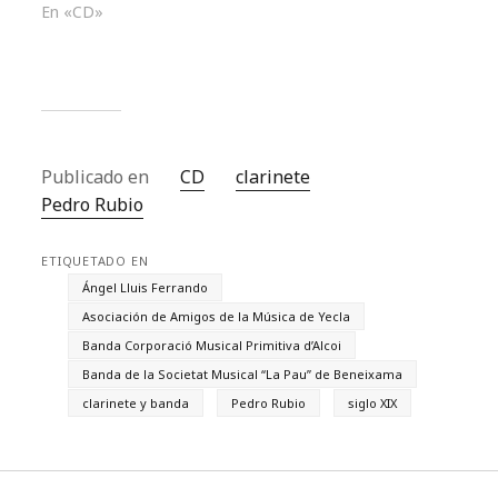
En «CD»
Publicado en
CD
clarinete
Pedro Rubio
ETIQUETADO EN
Ángel Lluis Ferrando
Asociación de Amigos de la Música de Yecla
Banda Corporació Musical Primitiva d’Alcoi
Banda de la Societat Musical “La Pau” de Beneixama
clarinete y banda
Pedro Rubio
siglo XIX