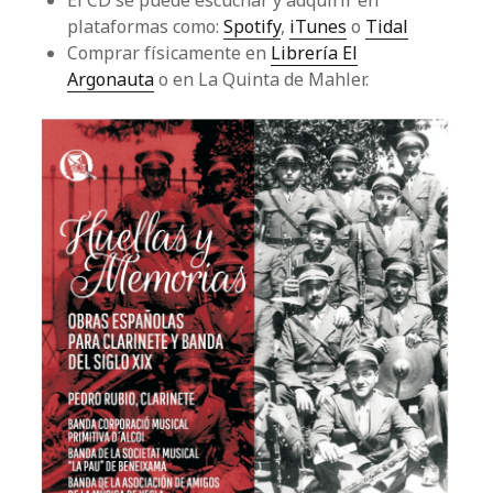
El CD se puede escuchar y adquirir en
plataformas como:
Spotify
,
iTunes
o
Tidal
Comprar físicamente en
Librería El
Argonauta
o en La Quinta de Mahler.