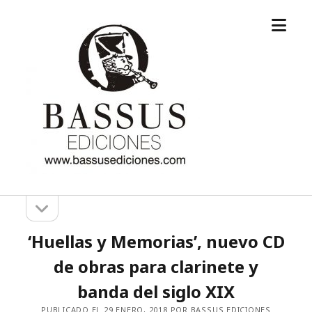
abrir
Bassus
el
ediciones
menú
abrir
Barra
la
barra
lateral
‘Huellas y Memorias’, nuevo CD
lateral
de obras para clarinete y
banda del siglo XIX
PUBLICADO EL 29 ENERO, 2018 POR BASSUS EDICIONES